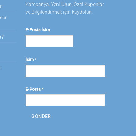
Kampanya, Yeni Ürün, Özel Kuponlar
rı
ve Bilgilendirmek için kaydolun.
amur
E-Posta İsim
r?
i
İsim
*
:
E-Posta
*
GÖNDER