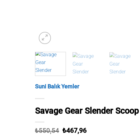
Suni Balık Yemler
Savage Gear Slender Scoop
Orijinal
Şu
₺
550,54
₺
467,96
fiyat:
andaki