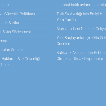
lgileri
İstanbul balık avlanma alanla
 ve Güvenlik Politikası
Tatlı Su Avcılığı İçin En İyi H
Yem Tarifleri
 İade Şartları
Alamatra İsmi Nereden Geliyo
i Satış Sözleşmesi
Yeni Başlayanlar İçin Olta Set
mışı
Önerileri
orulan Sorular
Balıkçılık Aksesuarları Rehberi
Olmazsa Olmaz Ekipmanlar
i Hakları – Site Güvenliği –
ipleri