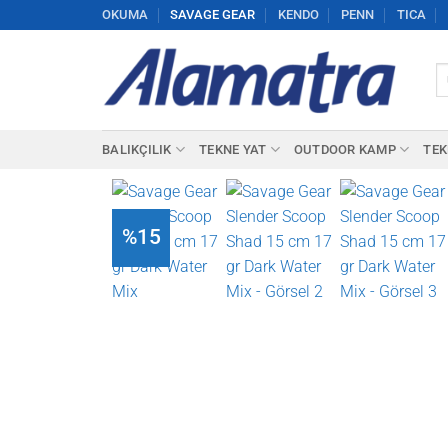
İçeriğe
OKUMA
SAVAGE GEAR
KENDO
PENN
TICA
atla
Ar
BALIKÇILIK
TEKNE YAT
OUTDOOR KAMP
TEK
%15