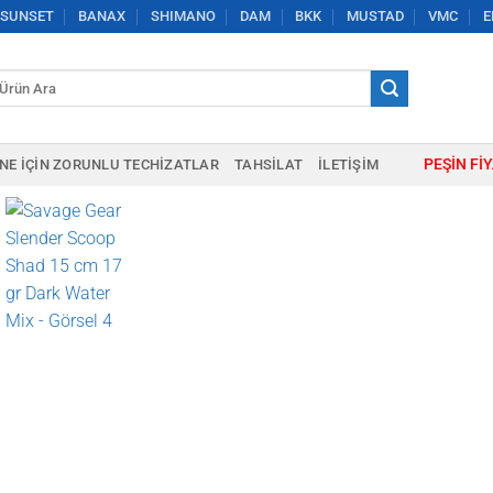
SUNSET
BANAX
SHIMANO
DAM
BKK
MUSTAD
VMC
E
a:
PEŞIN FI
NE IÇIN ZORUNLU TECHIZATLAR
TAHSILAT
İLETIŞIM