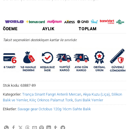
ÖDEME
AYLIK
TOPLAM
Taksit seçenekleri destekleyen kartlar ile sınırlıdır.
Stok kodu:
63887-89
Kategoriler:
Trança Sinarit Fangri Antenli Mercan
,
Akya Kuzu (Liça)
,
Silikon
Balık ve Yemler
,
Kılıç Orkinos Palamut Torik
,
Suni Balık Yemler
Etiketler:
Savage gear Octobus 120g 16cm Sahte Balık