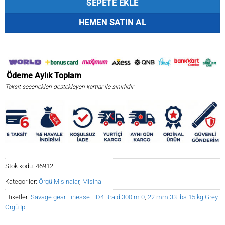
SEPETE EKLE
HEMEN SATIN AL
Ödeme
Aylık
Toplam
Taksit seçenekleri destekleyen kartlar ile sınırlıdır.
Stok kodu:
46912
Kategoriler:
Örgü Misinalar
,
Misina
Etiketler:
Savage gear Finesse HD4 Braid 300 m 0
,
22 mm 33 lbs 15 kg Grey
Örgü İp