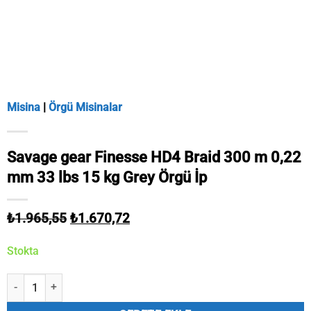
Misina
|
Örgü Misinalar
Savage gear Finesse HD4 Braid 300 m 0,22
mm 33 lbs 15 kg Grey Örgü İp
Orijinal
Şu
₺
1.965,55
₺
1.670,72
fiyat:
andaki
₺1.965,55.
fiyat:
Stokta
₺1.670,72.
Savage gear Finesse HD4 Braid 300 m 0,22 mm 33 lbs 15 kg Grey Örgü