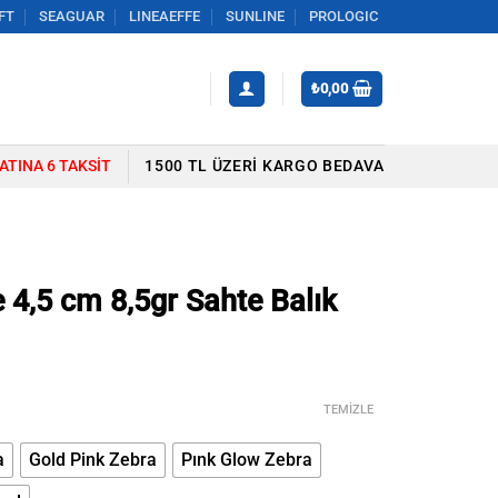
FT
SEAGUAR
LINEAEFFE
SUNLINE
PROLOGIC
₺
0,00
YATINA 6 TAKSIT
1500 TL ÜZERI KARGO BEDAVA
 4,5 cm 8,5gr Sahte Balık
TEMIZLE
a
Gold Pink Zebra
Pınk Glow Zebra