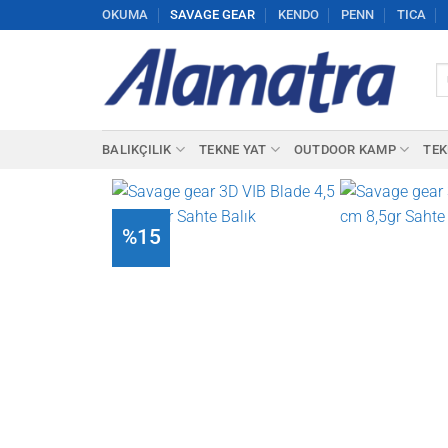
İçeriğe
OKUMA
SAVAGE GEAR
KENDO
PENN
TICA
atla
Ar
BALIKÇILIK
TEKNE YAT
OUTDOOR KAMP
TEK
%15