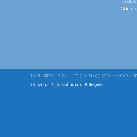
Tüketic
Ödeme T
HAKKIMIZDA
BLOG
İLETIŞIM
SIKÇA SORULAN SORULA
Copyright 2026 ©
Alamatra Balıkçılık