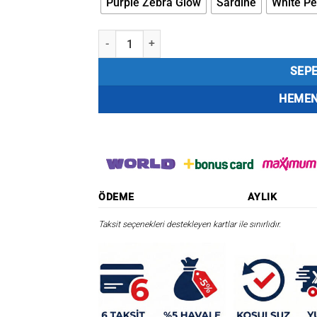
Purple Zebra Glow
Sardıne
White Pe
Savage gear 3D VIB Blade 4,5 cm 8,5gr Sahte Bal
SEPE
HEMEN
ÖDEME
AYLIK
Taksit seçenekleri destekleyen kartlar ile sınırlıdır.