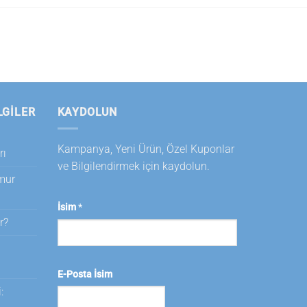
LGILER
KAYDOLUN
Kampanya, Yeni Ürün, Özel Kuponlar
rı
ve Bilgilendirmek için kaydolun.
amur
İsim
*
r?
i
E-Posta İsim
: