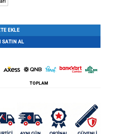
arl
ık adet
TE EKLE
 SATIN AL
TOPLAM