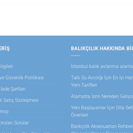
ERİŞ
BALIKÇILIK HAKKINDA BI
lgileri
İstanbul balık avlanma alanla
 ve Güvenlik Politikası
Tatlı Su Avcılığı İçin En İyi H
Yem Tarifleri
 İade Şartları
Alamatra İsmi Nereden Geliyo
i Satış Sözleşmesi
Yeni Başlayanlar İçin Olta Set
mışı
Önerileri
orulan Sorular
Balıkçılık Aksesuarları Rehberi