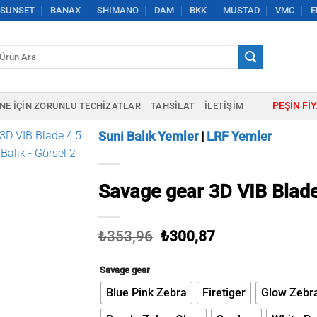
SUNSET
BANAX
SHIMANO
DAM
BKK
MUSTAD
VMC
E
a:
PEŞIN FI
NE IÇIN ZORUNLU TECHIZATLAR
TAHSILAT
İLETIŞIM
Suni Balık Yemler
|
LRF Yemler
Savage gear 3D VIB Blade
Orijinal
Şu
₺
353,96
₺
300,87
fiyat:
andaki
₺353,96.
fiyat:
Savage gear
₺300,87.
Blue Pink Zebra
Firetiger
Glow Zebr