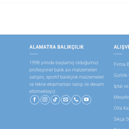
ALAMATRA BALIKÇILIK
ALIŞV
1998 yılında başlamış olduğumuz
Firma Bi
profesyonel balık avı malzemeleri
Gizlilik
satışını, sportif balıkçılık malzemeleri
ve tekne ekipmanları satışı ile devam
İptal ve
ettirmekteyiz.
Mesafel
Olta Ka
Sıkça S