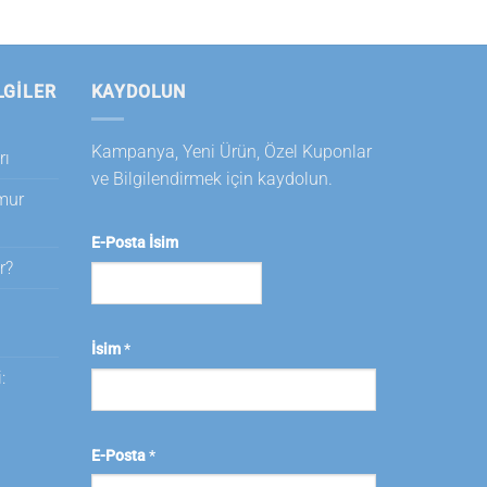
LGILER
KAYDOLUN
Kampanya, Yeni Ürün, Özel Kuponlar
rı
ve Bilgilendirmek için kaydolun.
amur
E-Posta İsim
r?
i
İsim
*
:
E-Posta
*