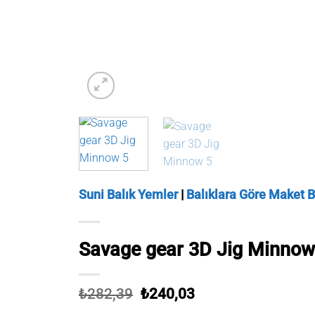
Suni Balık Yemler
|
Balıklara Göre Maket B
Savage gear 3D Jig Minnow 
Orijinal
Şu
₺
282,39
₺
240,03
fiyat:
andaki