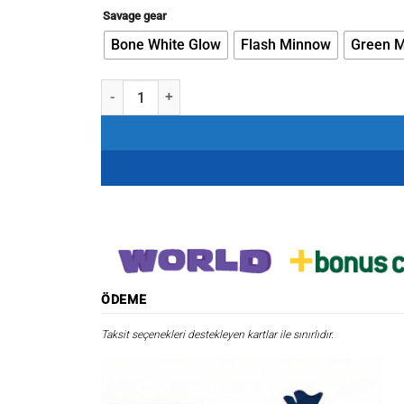
₺282,39.
fiyat:
Savage gear
₺240,03.
Bone White Glow
Flash Minnow
Green M
Savage gear 3D Jig Minnow 5 gr 4,6 cm Sahte Balık a
ÖDEME
Taksit seçenekleri destekleyen kartlar ile sınırlıdır.