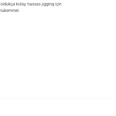
ı oldukça kolay, hassas jigging için
n mükemmel.