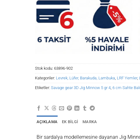
Stok kodu:
63896-902
Kategoriler:
Levrek, Lüfer, Barakuda, Lambuka
,
LRF Yemler
,
Etiketler:
Savage gear 3D Jig Minnow 5 gr 4
,
6 cm Sahte Bal
AÇIKLAMA
EK BILGI
MARKA
Bir sardalya modellemesine dayanan Jig Minnow, 