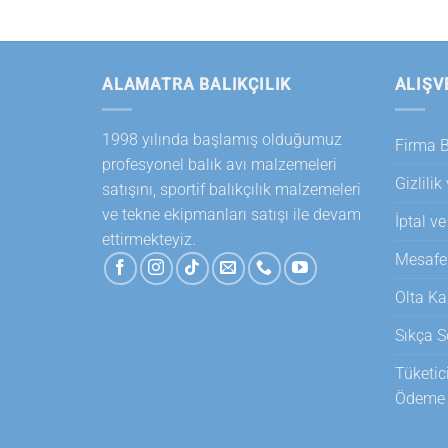
ALAMATRA BALIKÇILIK
ALIŞV
1998 yılında başlamış olduğumuz
Firma Bi
profesyonel balık avı malzemeleri
Gizlilik
satışını, sportif balıkçılık malzemeleri
ve tekne ekipmanları satışı ile devam
İptal ve
ettirmekteyiz.
Mesafel
Olta Ka
Sıkça S
Tüketic
Ödeme T