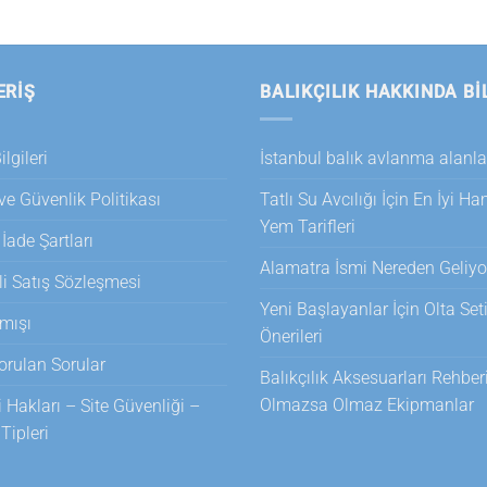
ERİŞ
BALIKÇILIK HAKKINDA BI
lgileri
İstanbul balık avlanma alanla
 ve Güvenlik Politikası
Tatlı Su Avcılığı İçin En İyi H
Yem Tarifleri
 İade Şartları
Alamatra İsmi Nereden Geliyo
i Satış Sözleşmesi
Yeni Başlayanlar İçin Olta Set
mışı
Önerileri
orulan Sorular
Balıkçılık Aksesuarları Rehberi
Olmazsa Olmaz Ekipmanlar
i Hakları – Site Güvenliği –
ipleri