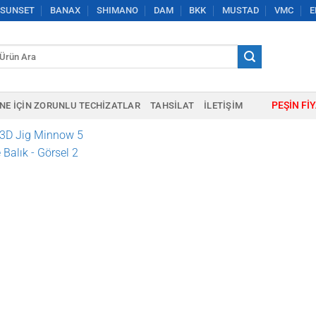
SUNSET
BANAX
SHIMANO
DAM
BKK
MUSTAD
VMC
E
a:
PEŞIN FI
NE IÇIN ZORUNLU TECHIZATLAR
TAHSILAT
İLETIŞIM