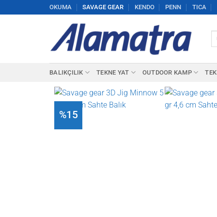
İçeriğe
OKUMA
SAVAGE GEAR
KENDO
PENN
TICA
atla
Ar
BALIKÇILIK
TEKNE YAT
OUTDOOR KAMP
TEK
%15