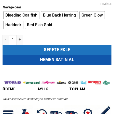
fiyat:
andaki
₺1.497,08.
fiyat:
TEMIZLE
Savage gear
₺1.272,52.
Bleeding Coalfish
Blue Back Herring
Green Glow
Haddock
Red Fish Gold
Savage gear 3D Herring Big Shad 25cm 300g 1 Adet Sahte Balık adet
SEPETE EKLE
HEMEN SATIN AL
ÖDEME
AYLIK
TOPLAM
Taksit seçenekleri destekleyen kartlar ile sınırlıdır.