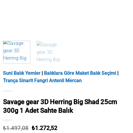
Suni Balık Yemler
|
Balıklara Göre Maket Balık Seçimi
|
Trança Sinarit Fangri Antenli Mercan
Savage gear 3D Herring Big Shad 25cm
300g 1 Adet Sahte Balık
Orijinal
Şu
₺
1.497,08
₺
1.272,52