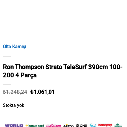
Olta Kamışı
Ron Thompson Strato TeleSurf 390cm 100-
200 4 Parça
Orijinal
Şu
₺
1.248,24
₺
1.061,01
fiyat:
andaki
₺1.248,24.
fiyat:
Stokta yok
₺1.061,01.