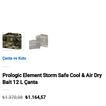
Çanta ve Kutu
Prologic Element Storm Safe Cool & Air Dry
Bait 12 L Çanta
Orijinal
Şu
₺
1.370,08
₺
1.164,57
fiyat:
andaki