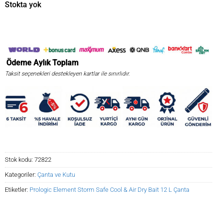
₺1.370,08.
fiyat:
Stokta yok
₺1.164,57.
Ödeme
Aylık
Toplam
Taksit seçenekleri destekleyen kartlar ile sınırlıdır.
Stok kodu:
72822
Kategoriler:
Çanta ve Kutu
Etiketler:
Prologic Element Storm Safe Cool & Air Dry Bait 12 L Çanta