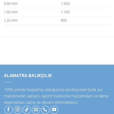
0,90 mm
1.300
1,00 mm
1.100
1,20 mm
800
ALAMATRA BALIKÇILIK
1998 yılında başlamış olduğumuz profesyonel balık avı
malzemeleri satışını, sportif balıkçılık malzemeleri ve tekne
ekipmanları satışı ile devam ettirmekteyiz.