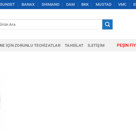
SUNSET
BANAX
SHIMANO
DAM
BKK
MUSTAD
VMC
E
a:
PEŞIN FI
NE IÇIN ZORUNLU TECHIZATLAR
TAHSILAT
İLETIŞIM