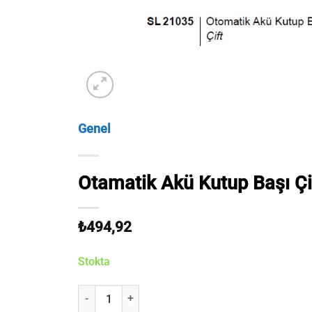
Genel
Otamatik Akü Kutup Başı Çi
₺
494,92
Stokta
Otamatik Akü Kutup Başı Çift adet