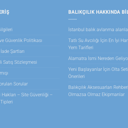
ERİŞ
BALIKÇILIK HAKKINDA BI
lgileri
İstanbul balık avlanma alanla
 ve Güvenlik Politikası
Tatlı Su Avcılığı İçin En İyi H
Yem Tarifleri
 İade Şartları
Alamatra İsmi Nereden Geliyo
i Satış Sözleşmesi
Yeni Başlayanlar İçin Olta Set
mışı
Önerileri
orulan Sorular
Balıkçılık Aksesuarları Rehberi
Olmazsa Olmaz Ekipmanlar
i Hakları – Site Güvenliği –
ipleri