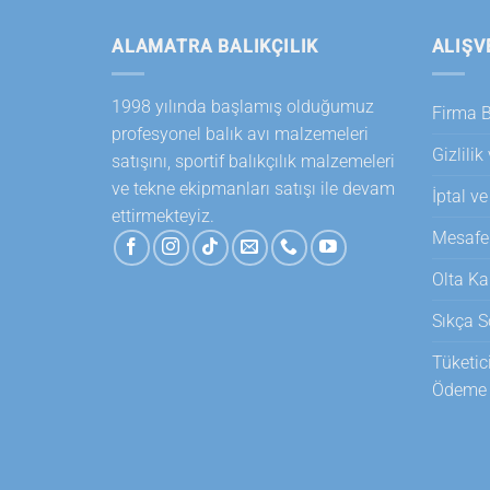
ALAMATRA BALIKÇILIK
ALIŞV
1998 yılında başlamış olduğumuz
Firma Bi
profesyonel balık avı malzemeleri
Gizlilik
satışını, sportif balıkçılık malzemeleri
ve tekne ekipmanları satışı ile devam
İptal ve
ettirmekteyiz.
Mesafel
Olta Ka
Sıkça S
Tüketic
Ödeme T