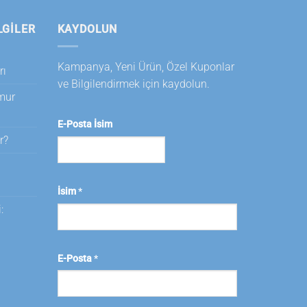
LGILER
KAYDOLUN
Kampanya, Yeni Ürün, Özel Kuponlar
rı
ve Bilgilendirmek için kaydolun.
amur
E-Posta İsim
r?
i
İsim
*
:
E-Posta
*