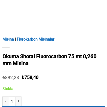
Misina
|
Florokarbon Misinalar
Okuma Shotai Fluorocarbon 75 mt 0,260
mm Misina
Orijinal
Şu
₺
892,23
₺
758,40
fiyat:
andaki
₺892,23.
fiyat:
Stokta
₺758,40.
Okuma Shotai Fluorocarbon 75 mt 0,260 mm Misina adet