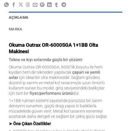
AÇIKLAMA
MARKA
Okuma Outrax OR-6000SGA 1+1BB Olta
Makinesi
Tekne ve kıyı avlarında güçlü bir çözüm!
Okuma Outrax OR-6000SGA, 6000’lik boyutu ile hem
kıyıdan hem de tekneden yapılacak
çapari ve yemli
avlar
için ideal bir olta makinesidir. Sağlam gövdesi,
düzenli ip sarımı ve metal kol tasarımıyla uzun ömürlü
kullanım sunan bu model, giriş seviyesindeki balıkçılar
için tam bir
fiyat/performans ürünü
dür.
1+1BB rulman sistemi sayesinde pürüzsüz bir sarım
deneyimi sunarken, güçlü drag yapısı iri balıklarla
mücadelede güven verir. Metal kol tasarımı esnemeyi
azaltarak daha dengeli ve sağlam bir çekiş gücü sağlar.
➤ Öne Çıkan Özellikler