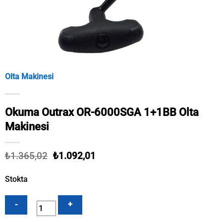
Olta Makinesi
Okuma Outrax OR-6000SGA 1+1BB Olta
Makinesi
Orijinal
Şu
₺
1.365,02
₺
1.092,01
fiyat:
andaki
₺1.365,02.
fiyat:
Stokta
₺1.092,01.