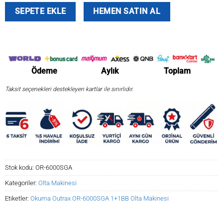
Okuma
SEPETE EKLE
HEMEN SATIN AL
Outrax
OR-
6000SGA
1+1BB
Olta
Ödeme
Aylık
Toplam
Makinesi
adet
Taksit seçenekleri destekleyen kartlar ile sınırlıdır.
Stok kodu:
OR-6000SGA
Kategoriler:
Olta Makinesi
Etiketler:
Okuma Outrax OR-6000SGA 1+1BB Olta Makinesi