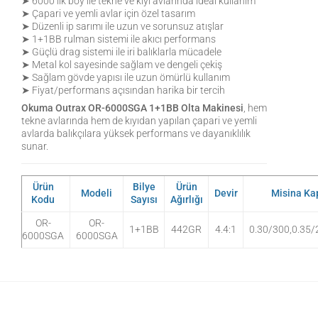
➤ 6000’lik boy ile tekne ve kıyı avlarında ideal kullanım
➤ Çapari ve yemli avlar için özel tasarım
➤ Düzenli ip sarımı ile uzun ve sorunsuz atışlar
➤ 1+1BB rulman sistemi ile akıcı performans
➤ Güçlü drag sistemi ile iri balıklarla mücadele
➤ Metal kol sayesinde sağlam ve dengeli çekiş
➤ Sağlam gövde yapısı ile uzun ömürlü kullanım
➤ Fiyat/performans açısından harika bir tercih
Okuma Outrax OR-6000SGA 1+1BB Olta Makinesi
, hem
tekne avlarında hem de kıyıdan yapılan çapari ve yemli
avlarda balıkçılara yüksek performans ve dayanıklılık
sunar.
Ürün
Bilye
Ürün
Modeli
Devir
Misina Ka
Kodu
Sayısı
Ağırlığı
OR-
OR-
1+1BB
442GR
4.4:1
0.30/300,0.35/
6000SGA
6000SGA