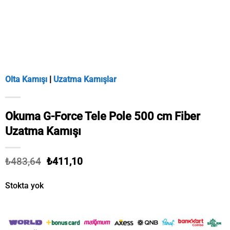
Olta Kamışı
|
Uzatma Kamışlar
Okuma G-Force Tele Pole 500 cm Fiber
Uzatma Kamışı
Orijinal
Şu
₺
483,64
₺
411,10
fiyat:
andaki
₺483,64.
fiyat:
Stokta yok
₺411,10.