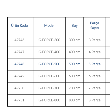
Parça
Ürün Kodu
Model
Boy
Sayısı
49746
G-FORCE-300
300 cm
3 Parça
49747
G-FORCE-400
400 cm
4 Parça
49748
G-FORCE-500
500 cm
5 Parça
49749
G-FORCE-600
600 cm
6 Parça
49750
G-FORCE-700
700 cm
7 Parça
49751
G-FORCE-800
800 cm
8 Parça