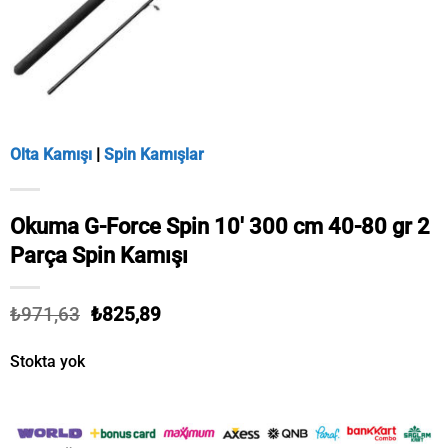
Olta Kamışı
|
Spin Kamışlar
Okuma G-Force Spin 10′ 300 cm 40-80 gr 2
Parça Spin Kamışı
Orijinal
Şu
₺
971,63
₺
825,89
fiyat:
andaki
₺971,63.
fiyat:
Stokta yok
₺825,89.