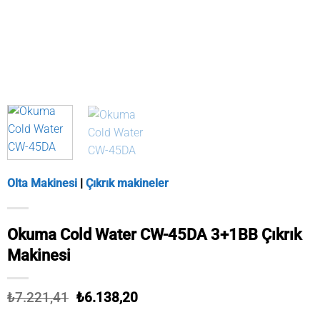
Olta Makinesi
|
Çıkrık makineler
Okuma Cold Water CW-45DA 3+1BB Çıkrık
Makinesi
Orijinal
Şu
₺
7.221,41
₺
6.138,20
fiyat:
andaki