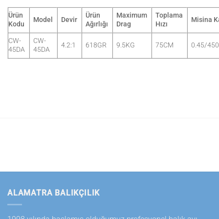
Ürün
Ürün
Maximum
Toplama
Model
Devir
Misina K
Kodu
Ağırlığı
Drag
Hızı
CW-
CW-
4.2:1
618GR
9.5KG
75CM
0.45/450
45DA
45DA
ALAMATRA BALIKÇILIK