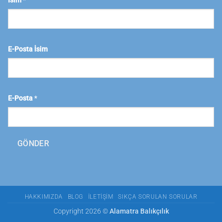
İsim
*
E-Posta İsim
E-Posta
*
GÖNDER
HAKKIMIZDA
BLOG
İLETIŞIM
SIKÇA SORULAN SORULAR
Copyright 2026 ©
Alamatra Balıkçılık