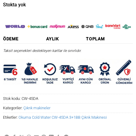
₺7.221,41.
fiyat:
Stokta yok
₺6.138,20.
ÖDEME
AYLIK
TOPLAM
Taksit seçenekleri destekleyen kartlar ile sınırlıdır.
Stok kodu:
CW-45DA
Kategoriler:
Çıkrık makineler
Etiketler:
Okuma Cold Water CW-45DA 3+1BB Çıkrık Makinesi