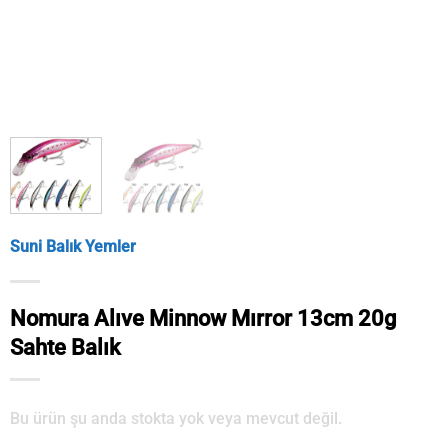
Suni Balık Yemler
Nomura Alıve Minnow Mırror 13cm 20g
Sahte Balık
Bu ürün şu anda stokta yok veya mevcut değil.