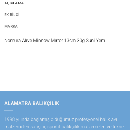
AÇIKLAMA
EK BILGI
MARKA
Nomura Alıve Minnow Mırror 13cm 20g Suni Yem
ALAMATRA BALIKÇILIK
1998 yılında başlamış olduğumuz profesyonel balık avı
malzemeleri satışını, sportif balıkçılık malzemeleri ve tekne