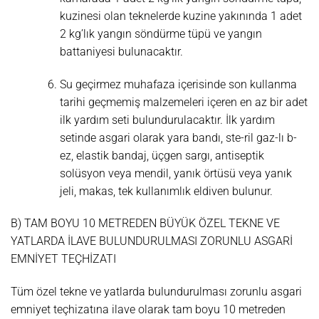
kuzinesi olan teknelerde kuzine yakınında 1 adet
2 kg’lık yangın söndürme tüpü ve yangın
battaniyesi bulunacaktır.
Su geçirmez muhafaza içerisinde son kullanma
tarihi geçmemiş malzemeleri içeren en az bir adet
ilk yardım seti bulundurulacaktır. İlk yardım
setinde asgari olarak yara bandı, ste-ril gaz-lı b-
ez, elastik bandaj, üçgen sargı, antiseptik
solüsyon veya mendil, yanık örtüsü veya yanık
jeli, makas, tek kullanımlık eldiven bulunur.
B) TAM BOYU 10 METREDEN BÜYÜK ÖZEL TEKNE VE
YATLARDA İLAVE BULUNDURULMASI ZORUNLU ASGARİ
EMNİYET TEÇHİZATI
Tüm özel tekne ve yatlarda bulundurulması zorunlu asgari
emniyet teçhizatına ilave olarak tam boyu 10 metreden