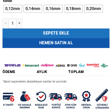
Kendo
₺950,91.
0,12mm
0,14mm
0,16mm
0,18mm
0,20mm
Kendo Kenshi Japanese Braid Low Pitch 8X Multicolor 150M Örgü İp 
SEPETE EKLE
HEMEN SATIN AL
ÖDEME
AYLIK
TOPLAM
Taksit seçenekleri destekleyen kartlar ile sınırlıdır.