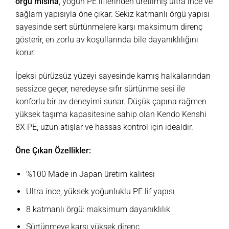
örgü misina
, yoğun PE liflerinden üretilmiş ultra ince ve
sağlam yapısıyla öne çıkar. Sekiz katmanlı örgü yapısı
sayesinde sert sürtünmelere karşı maksimum direnç
gösterir, en zorlu av koşullarında bile dayanıklılığını
korur.
İpeksi pürüzsüz yüzeyi sayesinde kamış halkalarından
sessizce geçer, neredeyse sıfır sürtünme sesi ile
konforlu bir av deneyimi sunar. Düşük çapına rağmen
yüksek taşıma kapasitesine sahip olan Kendo Kenshi
8X PE, uzun atışlar ve hassas kontrol için idealdir.
Öne Çıkan Özellikler:
%100 Made in Japan üretim kalitesi
Ultra ince, yüksek yoğunluklu PE lif yapısı
8 katmanlı örgü: maksimum dayanıklılık
Sürtünmeye karşı yüksek direnç