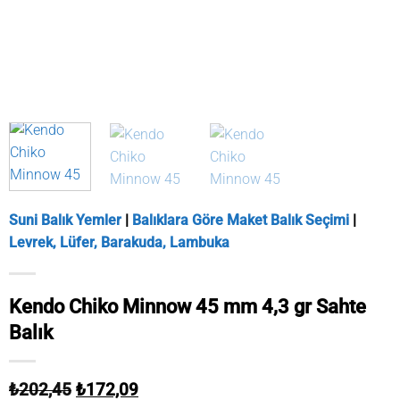
Suni Balık Yemler
|
Balıklara Göre Maket Balık Seçimi
|
Levrek, Lüfer, Barakuda, Lambuka
Kendo Chiko Minnow 45 mm 4,3 gr Sahte
Balık
Orijinal
Şu
₺
202,45
₺
172,09