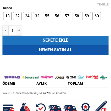
fiyat:
andaki
TEMIZLE
₺202,45.
fiyat:
Kendo
₺172,09.
13
22
24
32
55
56
57
58
59
60
Kendo Chiko Minnow 45 mm 4,3 gr Sahte Balık adet
SEPETE EKLE
HEMEN SATIN AL
ÖDEME
AYLIK
TOPLAM
Taksit seçenekleri destekleyen kartlar ile sınırlıdır.