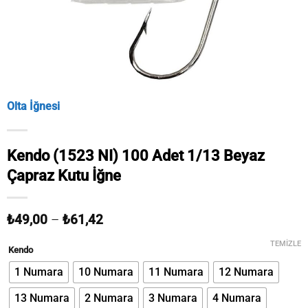
Olta İğnesi
Kendo (1523 NI) 100 Adet 1/13 Beyaz
Çapraz Kutu İğne
Fiyat
₺
49,00
–
₺
61,42
aralığı:
₺49,00
TEMIZLE
Kendo
-
₺61,42
1 Numara
10 Numara
11 Numara
12 Numara
13 Numara
2 Numara
3 Numara
4 Numara