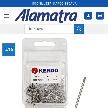
İçeriğe
1500 TL ÜZERI KARGO BEDAVA
atla
Ara:
%15