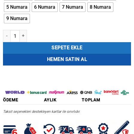
5 Numara
6 Numara
7 Numara
8 Numara
9 Numara
Kendo (1523 NI) 100 Adet 1/13 Beyaz Çapraz Kutu İğne adet
SEPETE EKLE
HEMEN SATIN AL
ÖDEME
AYLIK
TOPLAM
Taksit seçenekleri destekleyen kartlar ile sınırlıdır.