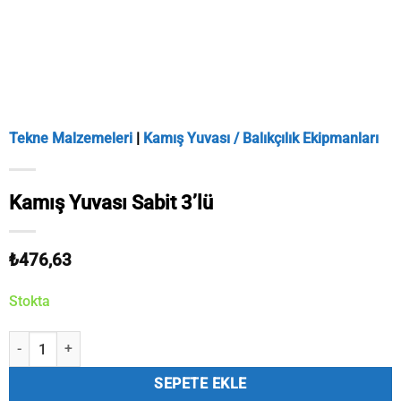
Tekne Malzemeleri
|
Kamış Yuvası / Balıkçılık Ekipmanları
Kamış Yuvası Sabit 3’lü
₺
476,63
Stokta
Kamış Yuvası Sabit 3'lü adet
SEPETE EKLE