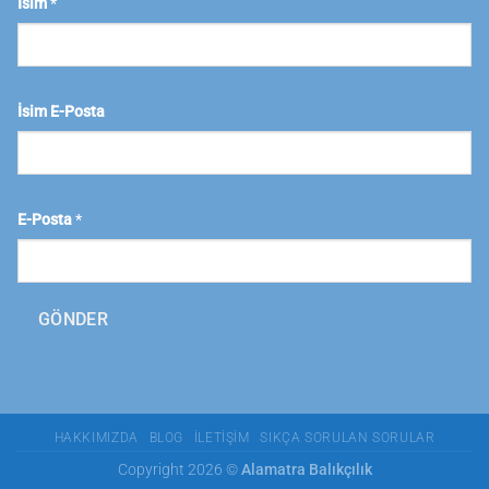
İsim
*
İsim E-Posta
E-Posta
*
GÖNDER
HAKKIMIZDA
BLOG
İLETIŞIM
SIKÇA SORULAN SORULAR
Copyright 2026 ©
Alamatra Balıkçılık