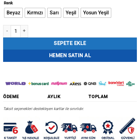
₺400,51.
fiyat:
Renk
₺352,83.
Beyaz
Kırmızı
Sarı
Yeşil
Yosun Yeşil
Dragon Eyes 120 gr Tairubber Kurşun adet
SEPETE EKLE
HEMEN SATIN AL
ÖDEME
AYLIK
TOPLAM
Taksit seçenekleri destekleyen kartlar ile sınırlıdır.