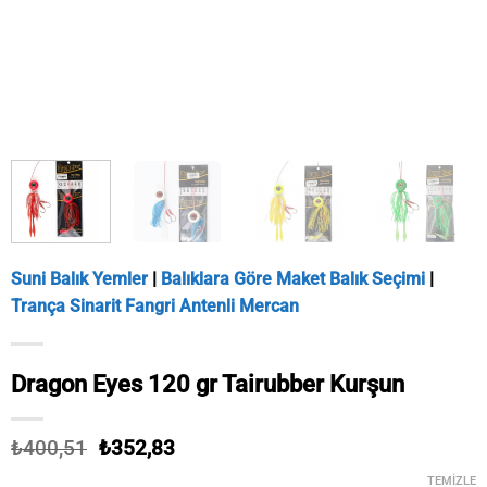
Suni Balık Yemler
|
Balıklara Göre Maket Balık Seçimi
|
Trança Sinarit Fangri Antenli Mercan
Dragon Eyes 120 gr Tairubber Kurşun
Orijinal
Şu
₺
400,51
₺
352,83
fiyat:
andaki
TEMIZLE