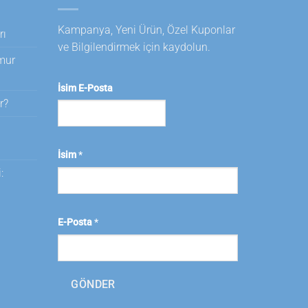
Kampanya, Yeni Ürün, Özel Kuponlar
rı
ve Bilgilendirmek için kaydolun.
amur
İsim E-Posta
r?
i
İsim
*
:
E-Posta
*
GÖNDER