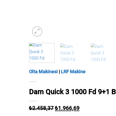
Olta Makinesi
|
LRF Makine
Dam Quick 3 1000 Fd 9+1 B
Orijinal
Şu
₺
2.458,37
₺
1.966,69
fiyat:
andaki