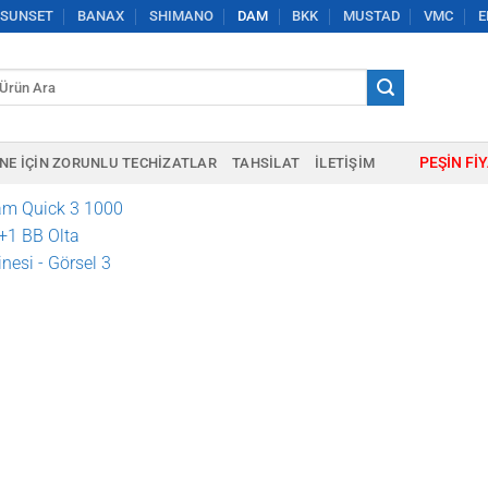
SUNSET
BANAX
SHIMANO
DAM
BKK
MUSTAD
VMC
E
a:
PEŞIN FI
NE IÇIN ZORUNLU TECHIZATLAR
TAHSILAT
İLETIŞIM