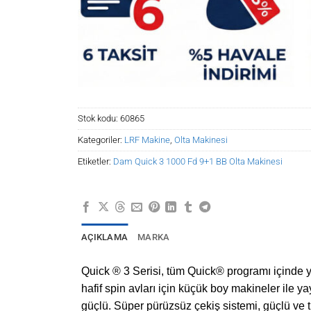
Stok kodu:
60865
Kategoriler:
LRF Makine
,
Olta Makinesi
Etiketler:
Dam Quick 3 1000 Fd 9+1 BB Olta Makinesi
AÇIKLAMA
MARKA
Quick ® 3 Serisi, tüm Quick® programı içinde y
hafif spin avları için küçük boy makineler ile y
güçlü. Süper pürüzsüz çekiş sistemi, güçlü ve 