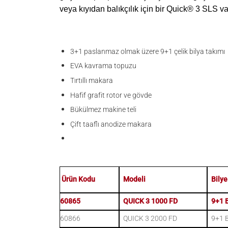
veya kıyıdan balıkçılık için bir Quick® 3 SLS va
3+1 paslanmaz olmak üzere 9+1 çelik bilya takımı
EVA kavrama topuzu
Tırtıllı makara
Hafif grafit rotor ve gövde
Bükülmez makine teli
Çift taaflı anodize makara
Ürün Kodu
Modeli
Bilye
60865
QUICK 3 1000 FD
9+1 
60866
QUICK 3 2000 FD
9+1 