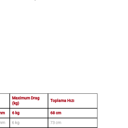
Maximum Drag
Toplama Hızı
(kg)
 mm
6 kg
68 cm
 mm
6 kg
73 cm