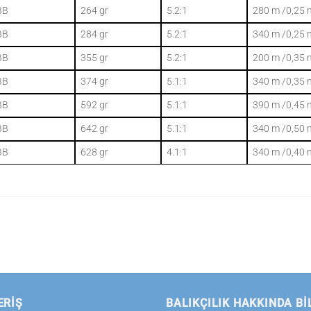
BB
264 gr
5.2:1
280 m /0,25
BB
284 gr
5.2:1
340 m /0,25
BB
355 gr
5.2:1
200 m /0,35
BB
374 gr
5.1:1
340 m /0,35
BB
592 gr
5.1:1
390 m /0,45
BB
642 gr
5.1:1
340 m /0,50
BB
628 gr
4.1:1
340 m /0,40
ERİŞ
BALIKÇILIK HAKKINDA BI