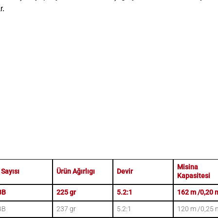
r.
Misina
 Sayısı
Ürün Ağırlıgı
Devir
Kapasitesi
BB
225 gr
5.2:1
162 m /0,20
BB
237 gr
5.2:1
120 m /0,25