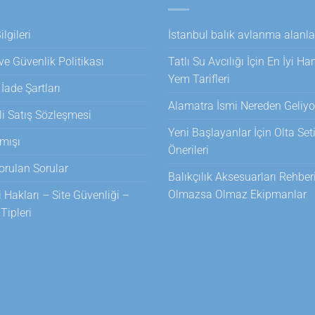
lgileri
İstanbul balık avlanma alanla
 ve Güvenlik Politikası
Tatlı Su Avcılığı İçin En İyi H
Yem Tarifleri
 İade Şartları
Alamatra İsmi Nereden Geliyo
i Satış Sözleşmesi
Yeni Başlayanlar İçin Olta Set
mışı
Önerileri
orulan Sorular
Balıkçılık Aksesuarları Rehberi
Olmazsa Olmaz Ekipmanlar
i Hakları – Site Güvenliği –
ipleri