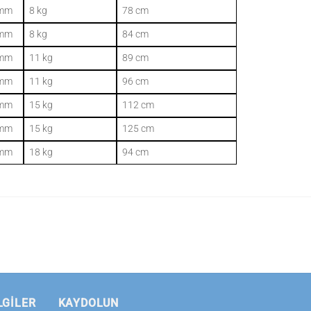
 mm
8 kg
78 cm
 mm
8 kg
84 cm
 mm
11 kg
89 cm
 mm
11 kg
96 cm
 mm
15 kg
112 cm
 mm
15 kg
125 cm
 mm
18 kg
94 cm
LGILER
KAYDOLUN