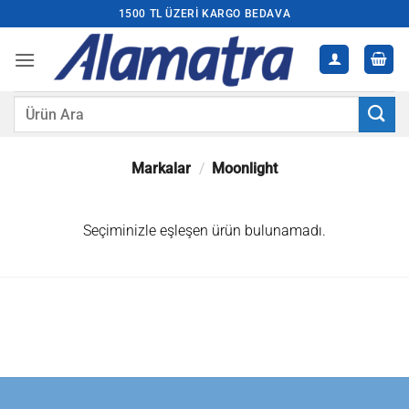
İçeriğe
1500 TL ÜZERI KARGO BEDAVA
atla
Ara:
Markalar
/
Moonlight
Seçiminizle eşleşen ürün bulunamadı.