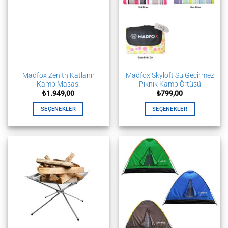
var.
Seçenekler
ürün
sayfasından
seçilebilir
Madfox Zenith Katlanır
Madfox Skyloft Su Gecirmez
Kamp Masası
Piknik Kamp Örtüsü
₺
1.949,00
₺
799,00
SEÇENEKLER
SEÇENEKLER
Bu
Bu
ürünün
ürünün
birden
birden
fazla
fazla
varyasyonu
varyasyonu
var.
var.
Seçenekler
Seçenekler
ürün
ürün
sayfasından
sayfasından
seçilebilir
seçilebilir