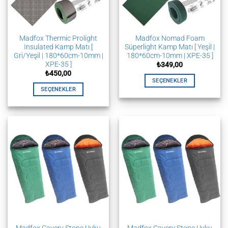
seçilebilir
Madfox Thermic Prolight
Madfox Nomad Foam
Insulated Kamp Matı [
Süperlight Kamp Matı [ Yeşil |
Gri/Yeşil | 180*60cm-10mm |
180*60cm-10mm | XPE-35 ]
XPE-35 ]
₺
349,00
₺
450,00
SEÇENEKLER
SEÇENEKLER
Bu
Bu
ürünün
ürünün
birden
birden
fazla
fazla
varyasyonu
varyasyonu
var.
var.
Seçenekler
Seçenekler
ürün
ürün
sayfasından
sayfasından
seçilebilir
seçilebilir
Madfox Cavery Stone Uyku
Madfox Cavery Stone Uyku