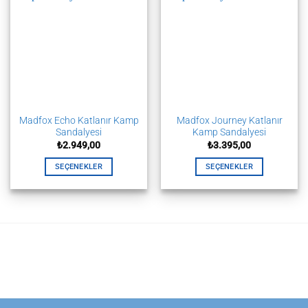
varyasyonu
var.
var.
Seçenekler
Seçenekler
ürün
ürün
sayfasından
sayfasından
seçilebilir
seçilebilir
Madfox Echo Katlanır Kamp
Madfox Journey Katlanır
Sandalyesi
Kamp Sandalyesi
₺
2.949,00
₺
3.395,00
SEÇENEKLER
SEÇENEKLER
Bu
Bu
ürünün
ürünün
birden
birden
fazla
fazla
varyasyonu
varyasyonu
var.
var.
Seçenekler
Seçenekler
ürün
ürün
sayfasından
sayfasından