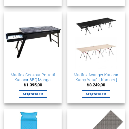
Bu
Bu
ürünün
ürünün
birden
birden
fazla
fazla
varyasyonu
varyasyonu
var.
var.
Seçenekler
Seçenekler
ürün
ürün
sayfasından
sayfasından
seçilebilir
seçilebilir
Madfox Cookout Portatif
Madfox Avanger Katlanır
Katlanır BBQ Mangal
Kamp Yatağı [ Kampet ]
₺
1.395,00
₺
8.249,00
SEÇENEKLER
SEÇENEKLER
Bu
Bu
ürünün
ürünün
birden
birden
fazla
fazla
varyasyonu
varyasyonu