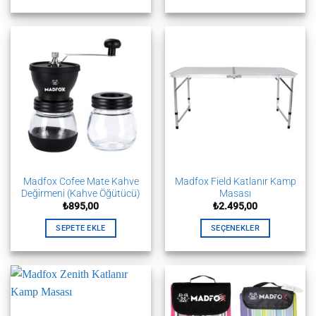
Bu
ürünün
birden
fazla
varyasyonu
var.
Seçenekler
ürün
sayfasından
seçilebilir
Madfox Cofee Mate Kahve
Madfox Field Katlanır Kamp
Değirmeni (Kahve Öğütücü)
Masası
₺
895,00
₺
2.495,00
SEPETE EKLE
SEÇENEKLER
Bu
ürünün
birden
fazla
varyasyonu