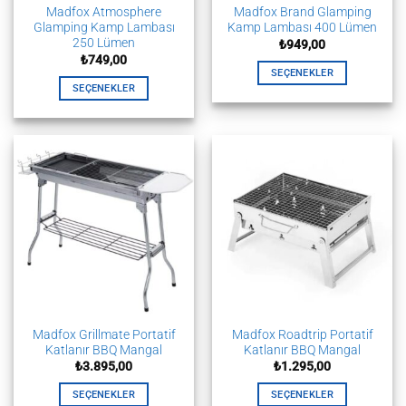
Madfox Atmosphere
Madfox Brand Glamping
Glamping Kamp Lambası
Kamp Lambası 400 Lümen
250 Lümen
₺
949,00
₺
749,00
SEÇENEKLER
SEÇENEKLER
Bu
Bu
ürünün
ürünün
birden
birden
fazla
fazla
varyasyonu
varyasyonu
var.
var.
Seçenekler
Seçenekler
ürün
ürün
sayfasından
sayfasından
seçilebilir
seçilebilir
Madfox Grillmate Portatif
Madfox Roadtrip Portatif
Katlanır BBQ Mangal
Katlanır BBQ Mangal
₺
3.895,00
₺
1.295,00
SEÇENEKLER
SEÇENEKLER