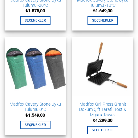
Tulumu -20°C
Tulumu -10°C
₺
1.875,00
₺
1.649,00
SEÇENEKLER
SEÇENEKLER
Bu
Bu
ürünün
ürünün
birden
birden
fazla
fazla
varyasyonu
varyasyonu
var.
var.
Seçenekler
Seçenekler
ürün
ürün
sayfasından
sayfasından
seçilebilir
seçilebilir
Madfox Cavery Stone Uyku
Madfox GrillPress Granit
Tulumu 0°C
Döküm Çift Taraflı Tost &
Izgara Tavası
₺
1.549,00
₺
1.299,00
SEÇENEKLER
SEPETE EKLE
Bu