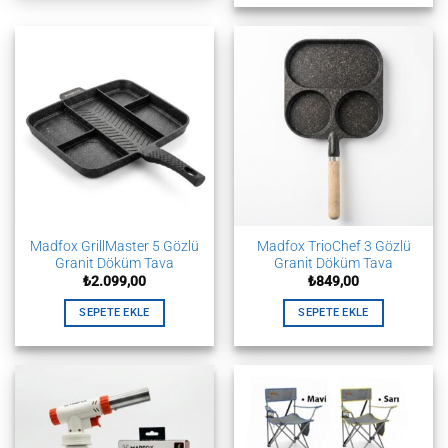
ürünün
birden
fazla
varyasyonu
var.
Seçenekler
ürün
sayfasından
seçilebilir
Madfox GrillMaster 5 Gözlü
Madfox TrioChef 3 Gözlü
Granit Döküm Tava
Granit Döküm Tava
₺
2.099,00
₺
849,00
SEPETE EKLE
SEPETE EKLE