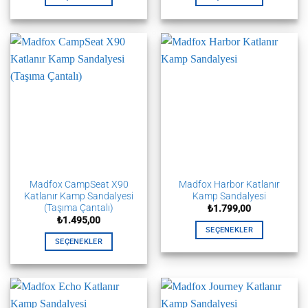
Bu
Bu
ürünün
ürünün
birden
birden
fazla
fazla
varyasyonu
varyasyonu
var.
var.
Seçenekler
Seçenekler
ürün
ürün
sayfasından
sayfasından
seçilebilir
seçilebilir
Madfox CampSeat X90
Madfox Harbor Katlanır
Katlanır Kamp Sandalyesi
Kamp Sandalyesi
(Taşıma Çantalı)
₺
1.799,00
₺
1.495,00
SEÇENEKLER
SEÇENEKLER
Bu
Bu
ürünün
ürünün
birden
birden
fazla
fazla
varyasyonu