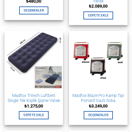
Yatak
₺
480,00
₺
2.089,00
SEÇENEKLER
SEPETE EKLE
Bu
ürünün
birden
fazla
varyasyonu
var.
Seçenekler
ürün
sayfasından
seçilebilir
Madfox Tritech Luftbett
Madfox Blaze Pro Kamp Tipi
Single Tek Kişilik Şişme Yatak
Portatif Gazlı Soba
₺
1.275,00
₺
3.249,00
SEPETE EKLE
SEÇENEKLER
Bu
ürünün