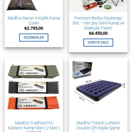
Madfox Barun 4 Kişilik Kamp
Premium Balıkçı Başlangıç
Çadırı
Seti – Her Şey Dahil Kamp ve
Balıkçılık Paketi
₺
2.795,00
₺
8.450,00
SEÇENEKLER
SEPETE EKLE
Bu
ürünün
birden
fazla
varyasyonu
var.
Seçenekler
ürün
sayfasından
seçilebilir
Madfox TrailPad Pro
Madfox Tritech Luftbett
Katlanır Kamp Matı ( Z Mat )
Double Çift Kişilik Şişme