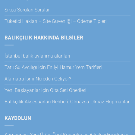
Sıkça Sorulan Sorular
Tüketici Hakları – Site Güvenliği – Ödeme Tipleri
BALIKÇILIK HAKKINDA BILGILER
İstanbul balık avlanma alanları
Tatlı Su Avcılığı İçin En İyi Hamur Yem Tarifleri
Alamatra İsmi Nereden Geliyor?
Yeni Başlayanlar İçin Olta Seti Önerileri
Balıkçılık Aksesuarları Rehberi: Olmazsa Olmaz Ekipmanlar
KAYDOLUN
Kampanya, Yeni Ürün, Özel Kuponlar ve Bilgilendirmek için