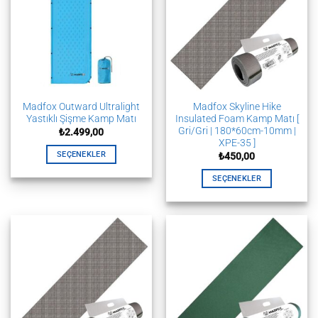
var.
var.
Seçenekler
Seçenekler
ürün
ürün
sayfasından
sayfasından
seçilebilir
seçilebilir
Madfox Outward Ultralight
Madfox Skyline Hike
Yastıklı Şişme Kamp Matı
Insulated Foam Kamp Matı [
Gri/Gri | 180*60cm-10mm |
₺
2.499,00
XPE-35 ]
SEÇENEKLER
₺
450,00
Bu
SEÇENEKLER
ürünün
Bu
birden
ürünün
fazla
birden
varyasyonu
fazla
var.
varyasyonu
Seçenekler
var.
ürün
Seçenekler
sayfasından
ürün
seçilebilir
sayfasından