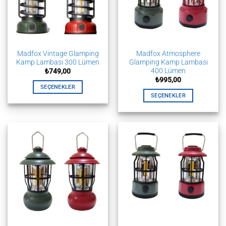
Madfox Vintage Glamping
Madfox Atmosphere
Kamp Lambası 300 Lümen
Glamping Kamp Lambası
400 Lümen
₺
749,00
₺
995,00
SEÇENEKLER
SEÇENEKLER
Bu
Bu
ürünün
ürünün
birden
birden
fazla
fazla
varyasyonu
varyasyonu
var.
var.
Seçenekler
Seçenekler
ürün
ürün
sayfasından
sayfasından
seçilebilir
seçilebilir