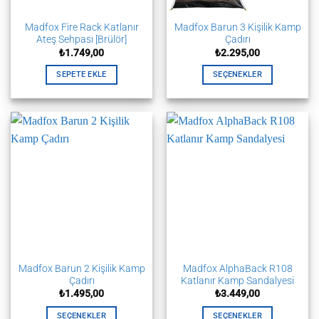
Madfox Fire Rack Katlanır
Madfox Barun 3 Kişilik Kamp
Ateş Sehpası [Brülör]
Çadırı
₺
1.749,00
₺
2.295,00
SEPETE EKLE
SEÇENEKLER
Bu
ürünün
birden
fazla
varyasyonu
var.
Seçenekler
ürün
sayfasından
seçilebilir
Madfox Barun 2 Kişilik Kamp
Madfox AlphaBack R108
Çadırı
Katlanır Kamp Sandalyesi
₺
1.495,00
₺
3.449,00
SEÇENEKLER
SEÇENEKLER