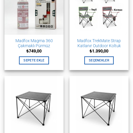
Madfox Magma 360
Madfox TrekMate Strap
Çakmaklı Pürmüz
Katlanır Outdoor Koltuk
₺
749,00
₺
1.390,00
SEPETE EKLE
SEÇENEKLER
Bu
ürünün
birden
fazla
varyasyonu
var.
Seçenekler
ürün
sayfasından
seçilebilir