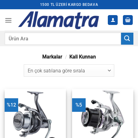
İçeriğe
1500 TL ÜZERI KARGO BEDAVA
atla
Ara:
Markalar
/
Kali Kunnan
%12
%5