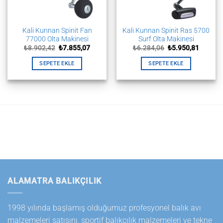
Kali Kunnan Spinit Fan
Kali Kunnan Spinit Ras 5700
77000 Olta Makinesi
Surf Olta Makinesi
Orijinal
Şu
Orijinal
Şu
₺
8.902,42
₺
7.855,07
₺
6.284,06
₺
5.950,81
fiyat:
andaki
fiyat:
andaki
₺8.902,42.
fiyat:
₺6.284,06.
fiyat:
SEPETE EKLE
SEPETE EKLE
₺7.855,07.
₺5.950,
ALAMATRA BALIKÇILIK
1998 yılında başlamış olduğumuz profesyonel balık avı
malzemeleri satışını, sportif balıkçılık malzemeleri ve tekne