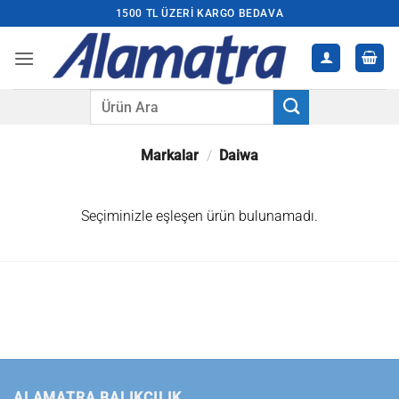
İçeriğe
1500 TL ÜZERI KARGO BEDAVA
atla
Ara:
Markalar
/
Daiwa
Seçiminizle eşleşen ürün bulunamadı.
ALAMATRA BALIKÇILIK