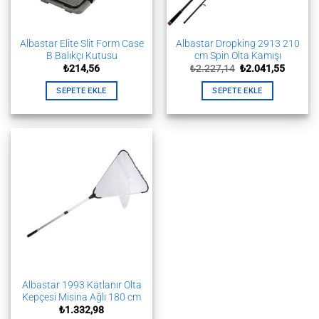
Albastar Elite Slit Form Case
Albastar Dropking 2913 210
B Balıkçı Kutusu
cm Spin Olta Kamışı
Orijinal
Şu
₺
214,56
₺
2.227,14
₺
2.041,55
fiyat:
andaki
₺2.227,14.
fiyat:
SEPETE EKLE
SEPETE EKLE
₺2.041,
Albastar 1993 Katlanır Olta
Kepçesi Misina Ağlı 180 cm
₺
1.332,98