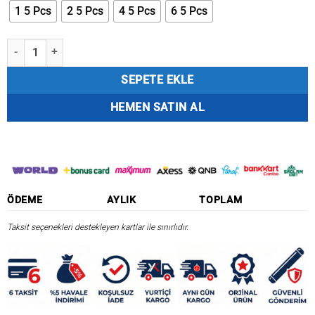
1 5 Pcs
2 5 Pcs
4 5 Pcs
6 5 Pcs
BKK Native-12BL SS Olta İğnesi adet
SEPETE EKLE
HEMEN SATIN AL
ÖDEME
AYLIK
TOPLAM
Taksit seçenekleri destekleyen kartlar ile sınırlıdır.