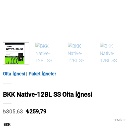
Olta İğnesi
|
Paket İğneler
BKK Native-12BL SS Olta İğnesi
Orijinal
Şu
₺
305,63
₺
259,79
fiyat:
andaki
TEMIZLE
₺305,63.
fiyat:
BKK
₺259,79.