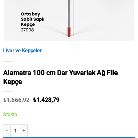
Livar ve Kepçeler
Alamatra 100 cm Dar Yuvarlak Ağ File
Kepçe
Orijinal
Şu
₺
1.666,92
₺
1.428,79
fiyat:
andaki
₺1.666,92.
fiyat:
Stokta
₺1.428,79.
Alamatra 100 cm Dar Yuvarlak Ağ File Kepçe adet