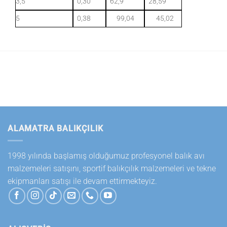
3,5
0,30
62,9
28,59
5
0,38
99,04
45,02
ALAMATRA BALIKÇILIK
1998 yılında başlamış olduğumuz profesyonel balık avı
malzemeleri satışını, sportif balıkçılık malzemeleri ve tekne
ekipmanları satışı ile devam ettirmekteyiz.