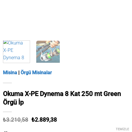
Misina
|
Örgü Misinalar
Okuma X-PE Dynema 8 Kat 250 mt Green
Örgü İp
Orijinal
Şu
₺
3.210,58
₺
2.889,38
fiyat:
andaki
₺3.210,58.
fiyat:
TEMIZLE