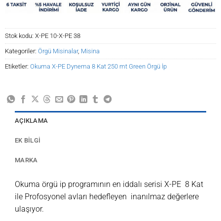
Stok kodu:
X-PE 10-X-PE 38
Kategoriler:
Örgü Misinalar
,
Misina
Etiketler:
Okuma X-PE Dynema 8 Kat 250 mt Green Örgü İp
AÇIKLAMA
EK BILGI
MARKA
Okuma örgü ip programının en iddalı serisi X-PE 8 Kat
ile Profosyonel avları hedefleyen inanılmaz değerlere
ulaşıyor.