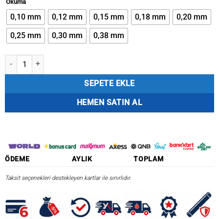
Okuma
₺2.889,38.
0,10 mm
0,12 mm
0,15 mm
0,18 mm
0,20 mm
0,25 mm
0,30 mm
0,38 mm
Okuma X-PE Dynema 8 Kat 250 mt Green Örgü İp adet
SEPETE EKLE
HEMEN SATIN AL
ÖDEME
AYLIK
TOPLAM
Taksit seçenekleri destekleyen kartlar ile sınırlıdır.