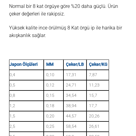
Normal bir 8 kat örgüye göre %20 daha güçlü. Ürün
çeker değerleri ile rakipsiz.
Yüksek kalite ince örülmüş 8 Kat örgü ip ile harika bir
akışkanlık sağlar.
Japon Ölçüleri
MM
Çeker/LB
Çeker/KG
0,4
0,10
17,31
7,87
0,5
0,12
24,71
11,23
0,8
0,15
34,54
15,7
1,2
0,18
38,94
17,7
1,5
0,20
44,57
20,26
2,5
0,25
58,54
26,61